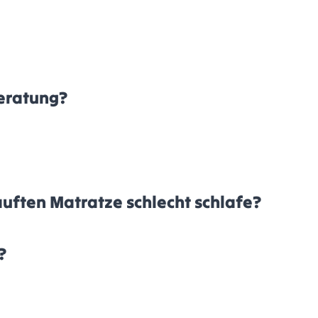
Beratung?
auften Matratze schlecht schlafe?
?