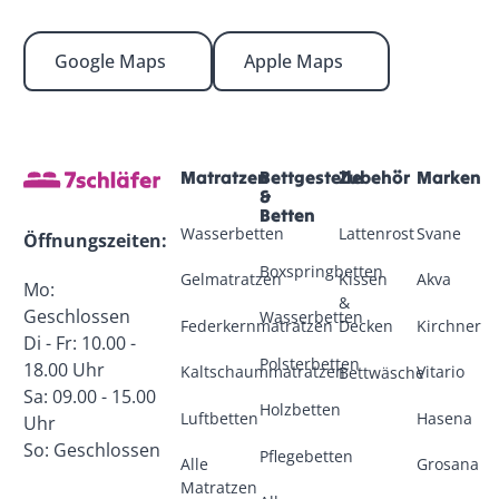
Google Maps
Apple Maps
Footer
Matratzen
Bettgestelle
Zubehör
Marken
&
Betten
Wasserbetten
Lattenrost
Svane
Öffnungszeiten:
Boxspringbetten
Gelmatratzen
Kissen
Akva
Mo:
&
Geschlossen
Wasserbetten
Federkernmatratzen
Kirchner
Decken
Di - Fr: 10.00 -
Polsterbetten
18.00 Uhr
Kaltschaummatratzen
Vitario
Bettwäsche
Sa: 09.00 - 15.00
Holzbetten
Luftbetten
Hasena
Uhr
So: Geschlossen
Pflegebetten
Alle
Grosana
Matratzen