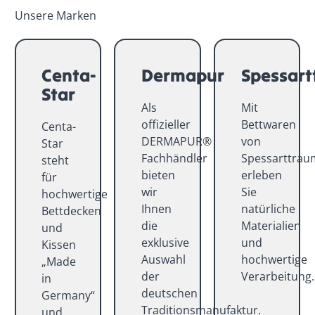
Unsere Marken
Centa-
Dermapur
Spessar
Star
Als
Mit
offizieller
Bettwaren
Centa-
DERMAPUR®
von
Star
Fachhändler
Spessarttrau
steht
bieten
erleben
für
wir
Sie
hochwertige
Ihnen
natürliche
Bettdecken
die
Materialien
und
exklusive
und
Kissen
Auswahl
hochwertige
„Made
der
Verarbeitung.
in
deutschen
Germany“
Traditionsmanufaktur.
und