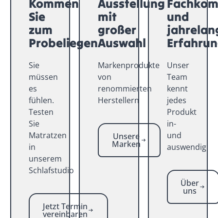
Kommen
Ausstellung
Fachkom
Sie
mit
und
zum
großer
jahrelan
Probeliegen
Auswahl
Erfahru
Sie
Markenprodukte
Unser
müssen
von
Team
es
renommierten
kennt
fühlen.
Herstellern
jedes
Testen
Produkt
Sie
in-
Matratzen
und
Unsere
Marken
in
auswendig
unserem
Schlafstudio
Über
uns
Jetzt Termin
vereinbaren