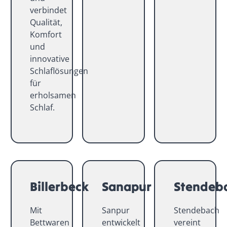
verbindet
Qualität,
Komfort
und
innovative
Schlaflösungen
für
erholsamen
Schlaf.
Billerbeck
Sanapur
Stendeb
Mit
Sanpur
Stendebach
Bettwaren
entwickelt
vereint