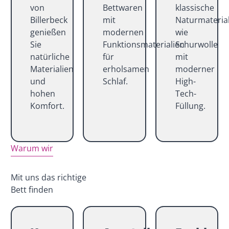
von
Bettwaren
klassische
Billerbeck
mit
Naturmateria
genießen
modernen
wie
Sie
Funktionsmaterialien
Schurwolle
natürliche
für
mit
Materialien
erholsamen
moderner
und
Schlaf.
High-
hohen
Tech-
Komfort.
Füllung.
Warum wir
Mit uns das richtige
Bett finden